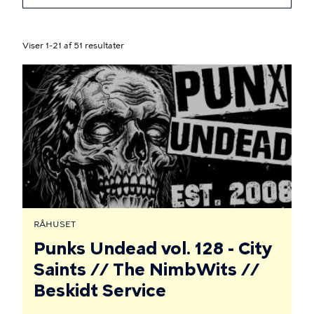
Viser 1-21 af 51 resultater
RÅHUSET
Punks Undead vol. 128 - City
Saints // The NimbWits //
Beskidt Service