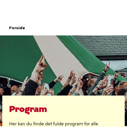
Gå
til
hovedindhold
Forside
Brødkrumme
Program
Program
Her kan du finde det fulde program for alle