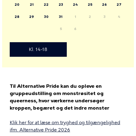
20
21
22
23
24
25
26
27
28
29
30
31
1
2
3
4
5
6
Kl. 14-18
Til Alternative Pride kan du opleve en
gruppeudstilling om monstrøsitet og
queerness, hvor værkerne undersøger
kroppen, begæret og det indre monster
Klik her for at læse om tryghed og tilgængelighed
ifm. Alternative Pride 2026