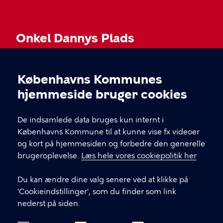
Onkel Dannys Plads
Københavns Kommunes
KONTAKT
Cookieindstillinger
hjemmeside bruger cookies
Onkel Dannys Plads, 1711 København V
De indsamlede data bruges kun internt i
onkeldannysplads@kk.dk
Københavns Kommune til at kunne vise fx videoer
og kort på hjemmesiden og forbedre den generelle
brugeroplevelse.
Læs hele vores cookiepolitik her
LINKS
Du kan ændre dine valg senere ved at klikke på
Tilgængelighedserklæring
'Cookieindstillinger', som du finder som link
nederst på siden.
ODP3 og Ovenpå på Instagram