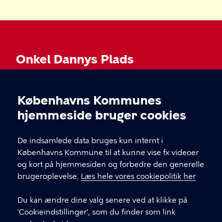
Onkel Dannys Plads
Københavns Kommunes
KONTAKT
Cookieindstillinger
hjemmeside bruger cookies
Onkel Dannys Plads, 1711 København V
De indsamlede data bruges kun internt i
onkeldannysplads@kk.dk
Københavns Kommune til at kunne vise fx videoer
og kort på hjemmesiden og forbedre den generelle
brugeroplevelse.
Læs hele vores cookiepolitik her
LINKS
Du kan ændre dine valg senere ved at klikke på
Tilgængelighedserklæring
'Cookieindstillinger', som du finder som link